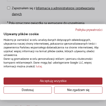
Zapoznałem się z
Informacja o administratorze i przetwarzaniu
danych
* Pola oznaczone gwiazdką są wymagane do uzupełnienia.
Dziękujemy
Polityka prywatności
Używamy plików cookie
Zamieszczone na stronie internetowej informacje dotyczące
Możemy je zamieścić w celu analizy danych dotyczących odwiedzających,
oferowanych towarów, w tym ich opis, cena, zdjęcia czy
ulepszenia naszej strony internetowej, pokazania spersonalizowanych treści i
przewidywany czas dostawy, mają wyłącznie charakter informacyjny i
zapewnienia Państwu wspaniałego doświadczenia na stronie internetowej. Aby
nie stanowią oferty handlowej w rozumieniu art. 66 Kodeksu
uzyskać więcej informacji na temat plików cookie, których używamy, otwórz
ustawienia.
cywilnego. Informacje zaprezentowane na stronie nie odzwierciedlają
Dane są gromadzone w celu personalizacji reklam i pomiaru skuteczności
aktualnych stanów magazynowych.
kampanii reklamowych. Dane mogą być udostępniane Google LLC, więcej
informacji można znaleźć
tutaj
.
Akceptuję wszystkie
Strona korzysta z zabezpieczenia reCAPTCHA
Prywatność
-
Warunki
Dostosuj
Nie zgadzam się