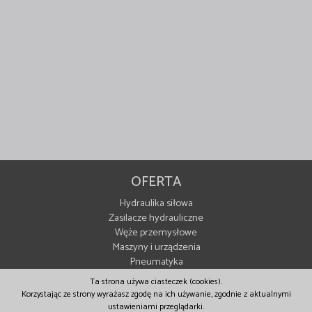
OFERTA
Hydraulika siłowa
Zasilacze hydrauliczne
Węże przemysłowe
Maszyny i urządzenia
Pneumatyka
Komponenty myjni
Ta strona używa ciasteczek (cookies).
Serwis i Usługi
Korzystając ze strony wyrażasz zgodę na ich używanie, zgodnie z aktualnymi
ustawieniami przeglądarki.