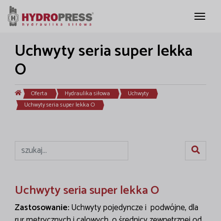
Uchwyty seria super lekka
O
Oferta
Hydraulika siłowa
Uchwyty
Uchwyty seria super lekka O
Uchwyty seria super lekka O
Zastosowanie:
Uchwyty pojedyncze i podwójne, dla
rur metrycznych i calowych, o średnicy zewnętrznej od