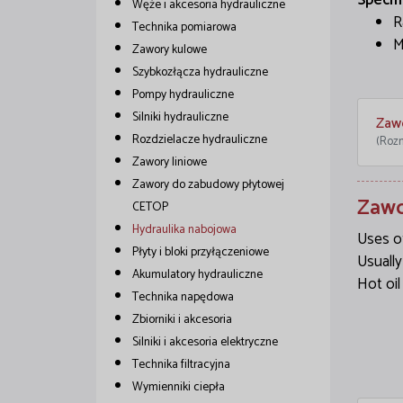
Specif
Węże i akcesoria hydrauliczne
R
Technika pomiarowa
M
Zawory kulowe
Szybkozłącza hydrauliczne
Pompy hydrauliczne
Silniki hydrauliczne
Zaw
Rozdzielacze hydrauliczne
(Rozm
Zawory liniowe
Zawory do zabudowy płytowej
Zawo
CETOP
Hydraulika nabojowa
Uses of
Płyty i bloki przyłączeniowe
Usually
Akumulatory hydrauliczne
Hot oil
Technika napędowa
Zbiorniki i akcesoria
Silniki i akcesoria elektryczne
Technika filtracyjna
Wymienniki ciepła