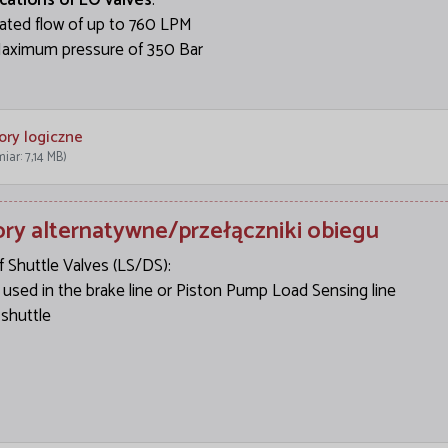
ications of LO valves
:
ated flow of up to 760 LPM
aximum pressure of 350 Bar
ory logiczne
iar: 7,14 MB)
ry alternatywne/przełączniki obiegu
 Shuttle Valves (LS/DS):
 used in the brake line or Piston Pump Load Sensing line
 shuttle