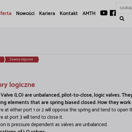
ferta
Nowości
Kariera
Kontakt
AMTH
Zawory logiczne
ry logiczne
 Valve (LO) are unbalanced, pilot-to-close, logic valves. The
ing elements that are spring biased closed. How they work
:
e at either port 1 or 2 will oppose the spring and tend to open t
e at port 3 will tend to close it.
ion is pressure dependent as valves are unbalanced.