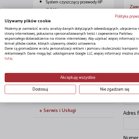
System czyszczący przewody HP
Zawo
CLEAN
(Rozm
Polityka pryw
Systemy oczyszczania olejów i
Używamy plików cookie
chłodziw
Możemy je zamieścić w celu analizy danych dotyczących odwiedzających, ulepszenia 
strony internetowej, pokazania spersonalizowanych treści i zapewnienia Państwu
wspaniałego doświadczenia na stronie internetowej. Aby uzyskać więcej informacji n
Zasilacze hydrauliczne
temat plików cookie, których używamy, otwórz ustawienia.
Zap
Dane są gromadzone w celu personalizacji reklam i pomiaru skuteczności kampanii
reklamowych. Dane mogą być udostępniane Google LLC, więcej informacji można zn
Węże przemysłowe
tutaj
.
Imię *
Maszyny i urządzenia
Akceptuję wszystkie
Pneumatyka
Nazwa 
Dostosuj
Nie zgadzam się
Komponenty myjni
Serwis i Usługi
Adres f
Numer 