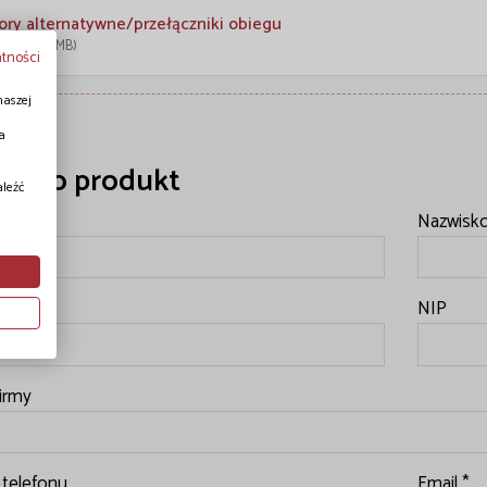
ry alternatywne/przełączniki obiegu
iar: 4,62 MB)
atności
naszej
a
ytaj o produkt
aleźć
Nazwisk
firmy
NIP
irmy
telefonu
Email *