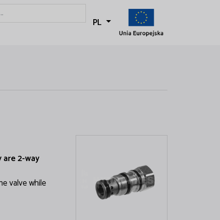
PL
y are 2-way
he valve while