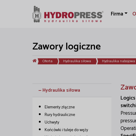
Firma
O
Zawory logiczne
Oferta
Hydraulika siłowa
Hydraulika nabojowa
Zawo
Hydraulika siłowa
Logics
switch
Elementy złączne
Pressur
Rury hydrauliczne
pressur
Uchwyty
Operat
Końcówki i tuleje do węży