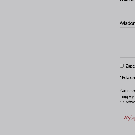
Wiado
Zapo
* Pola o
Zamieszc
mają wył
nie odzw